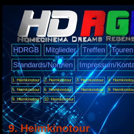
HDRGB
Mitglieder
Treffen
Touren
Standards/Normen
Impressum/Konta
1. Heimkinotour
2. Heimkinotour
3. Heimkinotour
4. Heimkinotou
5. Heimkinotour
6. Heimkinotour
7. Heimkinotour
8. Heimkinotou
9. Heimkinotour
10. Heimkinotour
9. Heimkinotour