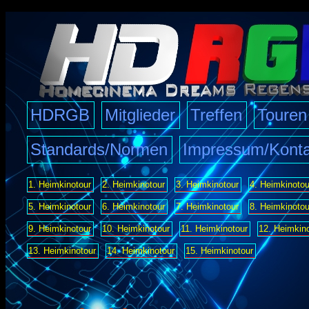
HDRGB
Mitglieder
Treffen
Touren
Standards/Normen
Impressum/Konta
1. Heimkinotour
2. Heimkinotour
3. Heimkinotour
4. Heimkinotou
5. Heimkinotour
6. Heimkinotour
7. Heimkinotour
8. Heimkinotou
9. Heimkinotour
10. Heimkinotour
11. Heimkinotour
12. Heimkin
13. Heimkinotour
14. Heimkinotour
15. Heimkinotour