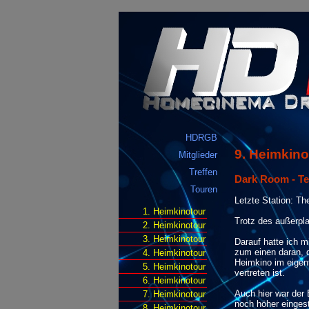
HDRGB
9. Heimkino
Mitglieder
Treffen
Dark Room - Tei
Touren
Letzte Station: 
1. Heimkinotour
Trotz des außerpl
2. Heimkinotour
3. Heimkinotour
Darauf hatte ich 
zum einen daran, d
4. Heimkinotour
Heimkino im eigent
5. Heimkinotour
vertreten ist.
6. Heimkinotour
Auch hier war der
7. Heimkinotour
noch höher eingest
8. Heimkinotour