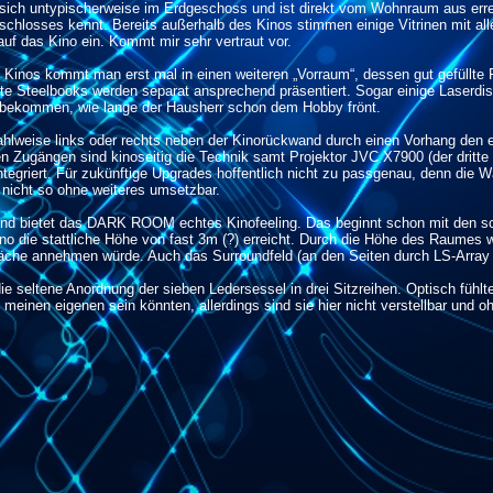
 sich untypischerweise im Erdgeschoss und ist direkt vom Wohnraum aus erre
schlosses kennt. Bereits außerhalb des Kinos stimmen einige Vitrinen mit alle
uf das Kino ein. Kommt mir sehr vertraut vor.
 Kinos kommt man erst mal in einen weiteren „Vorraum“, dessen gut gefüllte
te Steelbooks werden separat ansprechend präsentiert. Sogar einige Laserd
 bekommen, wie lange der Hausherr schon dem Hobby frönt.
lweise links oder rechts neben der Kinorückwand durch einen Vorhang den ei
Zugängen sind kinoseitig die Technik samt Projektor JVC X7900 (der dritte a
egriert. Für zukünftige Upgrades hoffentlich nicht zu passgenau, denn die 
 nicht so ohne weiteres umsetzbar.
tend bietet das DARK ROOM echtes Kinofeeling. Das beginnt schon mit den s
o die stattliche Höhe von fast 3m (?) erreicht. Durch die Höhe des Raumes wi
äche annehmen würde. Auch das Surroundfeld (an den Seiten durch LS-Array er
die seltene Anordnung der sieben Ledersessel in drei Sitzreihen. Optisch fühlt
 meinen eigenen sein könnten, allerdings sind sie hier nicht verstellbar und oh