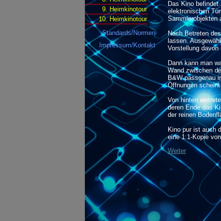
Das Kino befindet
9. Heimkinotour
elektronischen Tür
Sammlerobjekten a
10. Heimkinotour
Standards/Normen
Nach Betreten des
lassen. Ausgewähl
Impressum/Kontakt
Vorstellung davon
Dann kann man wah
Wand zwischen den 
B&W passgenau int
Öffnungen scheint
Von hinten eintre
deren Ende das Kin
der reinen Bodenfl
Kino pur ist auch 
eine 1:1-Kopie von
Weiter