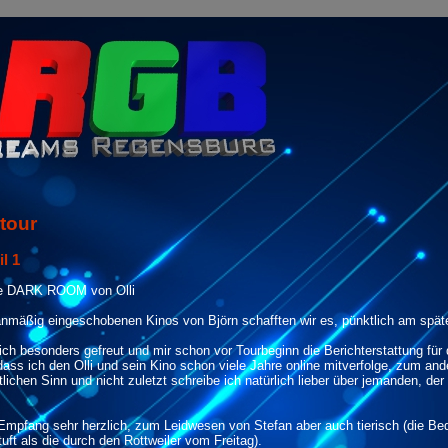
tour
l 1
The DARK ROOM von Olli
anmäßig eingeschobenen Kinos von Björn schafften wir es, pünktlich am späte
mich besonders gefreut und mir schon vor Tourbeginn die Berichterstattung 
ass ich den Olli und sein Kino schon viele Jahre online mitverfolge, zum ande
lichen Sinn und nicht zuletzt schreibe ich natürlich lieber über jemanden, d
 Empfang sehr herzlich, zum Leidwesen von Stefan aber auch tierisch (die 
uft als die durch den Rottweiler vom Freitag).